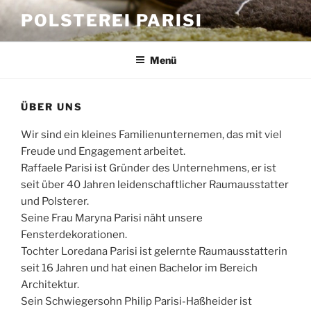
Zum
POLSTEREI PARISI
Inhalt
springen
Menü
ÜBER UNS
Wir sind ein kleines Familienunternemen, das mit viel
Freude und Engagement arbeitet.
Raffaele Parisi ist Gründer des Unternehmens, er ist
seit über 40 Jahren leidenschaftlicher Raumausstatter
und Polsterer.
Seine Frau Maryna Parisi näht unsere
Fensterdekorationen.
Tochter Loredana Parisi ist gelernte Raumausstatterin
seit 16 Jahren und hat einen Bachelor im Bereich
Architektur.
Sein Schwiegersohn Philip Parisi-Haßheider ist